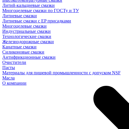
Высокотемпературные смазки
Литий-кальциевые смазки
Многоцелевые смазки по ГОСТу и ТУ
Литиевые смазки
Литиевые смазки с EP присадками
Многоцелевые смазки
Индустриальные смазки
Технологические смазки
Железнодорожные смазки
Канатные смазки
Силиконовые смазки
Антифрикционные смазки
Очистители
Пасты
Материалы для пищевой промышленности с допуском NSF
Масла
О компании