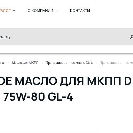
ТАЛОГ
О КОМПАНИИ
КОНТАКТЫ
сла
Масло для МКПП
Трансмиссионное масло GL-4
Трансмиссионное мас
 МАСЛО ДЛЯ МКПП DE
 75W-80 GL-4