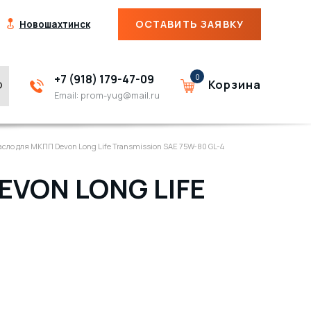
ОСТАВИТЬ ЗАЯВКУ
Новошахтинск
+7 (918) 179-47-09
0
Корзина
Email:
prom-yug@mail.ru
ло для МКПП Devon Long Life Transmission SAE 75W-80 GL-4
VON LONG LIFE