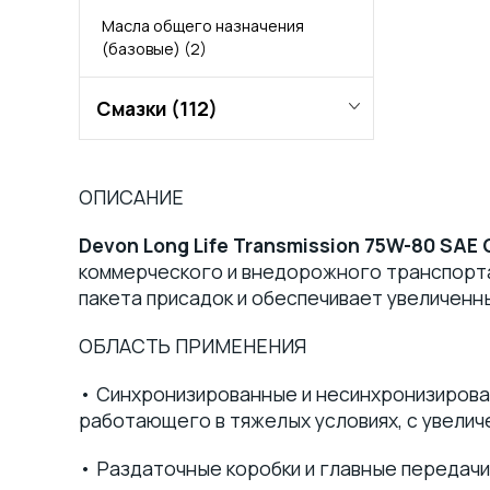
Моторное судовое масло для
Масла общего назначения
крейцкопфных двигателей
(1)
(базовые)
(2)
Смазки
(112)
Смазка Литол 24
(2)
ОПИСАНИЕ
Редукторные смазки
(2)
Devon Long Life Transmission 75W-80 SAE 
коммерческого и внедорожного транспорта.
Литиевые антифрикционные
пакета присадок и обеспечивает увеличенн
смазки Циатим
(2)
ОБЛАСТЬ ПРИМЕНЕНИЯ
Консервационные смазки
(2)
• Синхронизированные и несинхронизирова
работающего в тяжелых условиях, с увели
Высокотемпературные смазки
(6)
• Раздаточные коробки и главные передачи