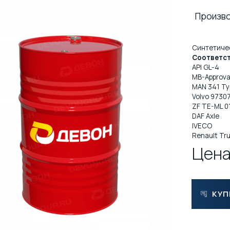
Произв
Cинтетиче
Соответст
API GL-4
MB-Approva
MAN 341 Ty
Volvo 9730
ZF TE-ML 0
DAF Axle
IVECO
Renault Tr
Цена
КУП