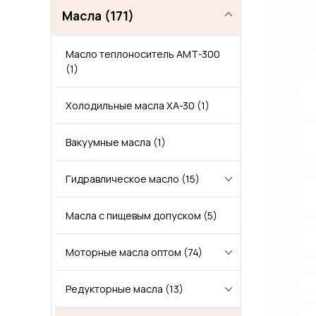
Масла
(171)
ПРОКАТНЫЕ МАСЛА
МНОГОЦЕЛЕВЫЕ СМАЗКИ
Масло теплоноситель АМТ-300
(1)
ОСЕВЫЕ МАСЛА
ИНДУСТРИАЛЬНЫЕ СМАЗКИ
Холодильные масла ХА-30
(1)
МОТОРНОЕ МАСЛО ДЛЯ СУДОВЫХ ДВИГАТЕЛЕЙ
ТЕХНОЛОГИЧЕСКИЕ СМАЗКИ
Вакуумные масла
(1)
МАСЛА ДЛЯ НАПРАВЛЯЮЩИХ СКОЛЬЖЕНИЯ
ЖЕЛЕЗНОДОРОЖНЫЕ СМАЗКИ
Гидравлическое масло
(15)
КОМПРЕССОРНОЕ МАСЛО
КАНАТНЫЕ СМАЗКИ
Масла с пищевым допуском
Масло гидравлическое ВМГЗ
(5)
(1)
ТУРБИННЫЕ МАСЛА
СИЛИКОНОВЫЕ СМАЗКИ
Моторные масла оптом
Масло гидравлическое МГЕ
(74)
(1)
СПЕЦИАЛЬНЫЕ МАСЛА
АНТИФРИКЦИОННЫЕ СМАЗКИ
Редукторные масла
Гидравлическое масло HVLP
Масла для 4-тактных
(13)
(5)
МАСЛА ОБЩЕГО НАЗНАЧЕНИЯ (БАЗОВЫЕ)
ОЧИСТИТЕЛИ
двигателей
(3)