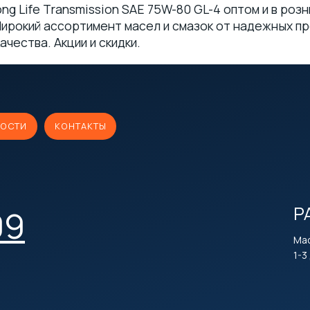
g Life Transmission SAE 75W-80 GL-4 оптом и в ро
ирокий ассортимент масел и смазок от надежных про
чества. Акции и скидки.
ОСТИ
КОНТАКТЫ
Р
09
Мас
1-3