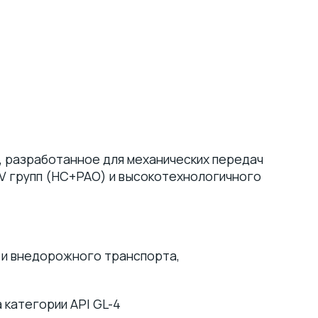
 разработанное для механических передач
IV групп (HC+PAO) и высокотехнологичного
 и внедорожного транспорта,
 категории API GL-4