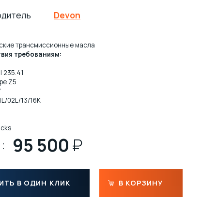
одитель
Devon
ские трансмиссионные масла
вия требованиям:
l 235.41
pe Z5
7
1L/02L/13/16K
ucks
95 500
₽
:
ИТЬ В ОДИН КЛИК
В КОРЗИНУ