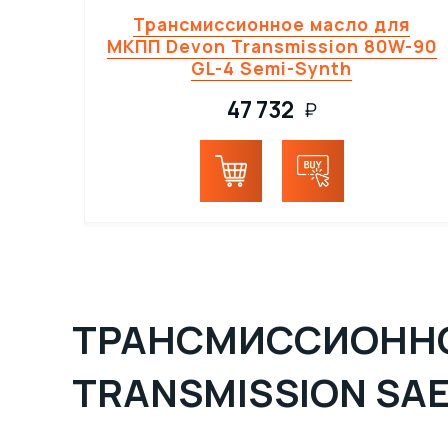
Трансмиссионное масло для
МКПП Devon Transmission 80W-90
Антифрикционные смазки
(1)
GL-4 Semi-Synth
Очистители
(4)
47 732
₽
Пасты
(8)
Материалы для пищевой
промышленности с допуском
NSF
(23)
Масла
(3)
ТРАНСМИССИОННОЕ
TRANSMISSION SAE